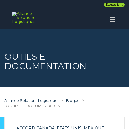
Espace client
OUTILS ET
DOCUMENTATION
>
>
Alliance Solutions Logistiques
Blogue
OUTILS ET DOCUMENTATION
L’ACCORD CANADA–ÉTATS-UNIS–MEXIQUE