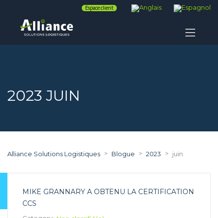
Espace client
2023 JUIN
>
>
>
Alliance Solutions Logistiques
Blogue
2023
juin
MIKE GRANNARY A OBTENU LA CERTIFICATION
CCS