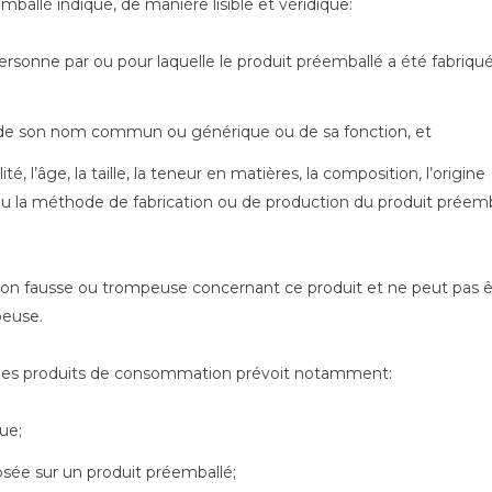
mballé indique, de manière lisible et véridique:
 personne par ou pour laquelle le produit préemballé a été fabriqu
n de son nom commun ou générique ou de sa fonction, et
é, l’âge, la taille, la teneur en matières, la composition, l’origine
 ou la méthode de fabrication ou de production du produit préemb
tion fausse ou trompeuse concernant ce produit et ne peut pas ê
peuse.
 des produits de consommation prévoit notamment:
ue;
sée sur un produit préemballé;