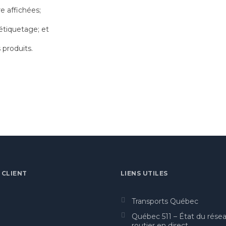
re affichées;
’étiquetage; et
 produits.
 CLIENT
LIENS UTILES
Transports Québec
Québec 511 – État du rése
routier en direct