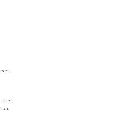
ement.
illant,
tion,