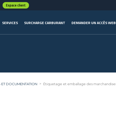
Espace client
SERVICES
SURCHARGE CARBURANT
DEMANDER UN ACCÈS WEB
>
S ET DOCUMENTATION
Étiquetage et emballage des marchandise