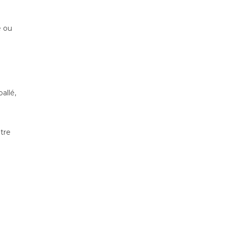
é ou
allé,
tre