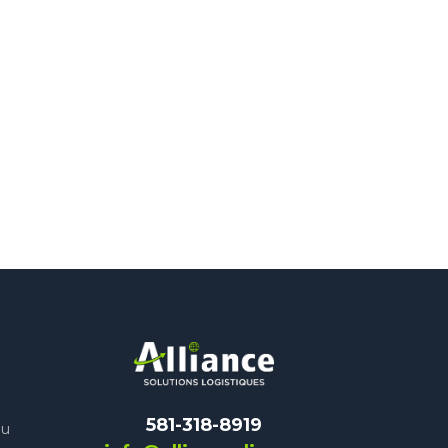
581-318-8919
au