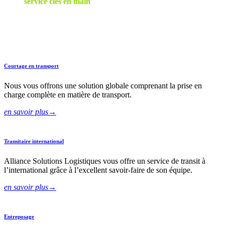
Notre
service clés en main
a comme objectif de combler tous vos
besoins grâce à la
prise en charge de vos inventaires et la gestion
complète de votre logistique de transport
, que ce soit au niveau
de l’Amérique du Nord ou encore à l’international.
Courtage en transport
Nous vous offrons une solution globale comprenant la prise en
charge complète en matière de transport.
en savoir plus
→
Transitaire international
Alliance Solutions Logistiques vous offre un service de transit à
l’international grâce à l’excellent savoir-faire de son équipe.
en savoir plus
→
Entreposage