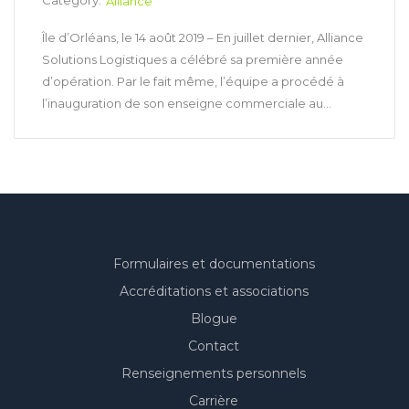
Category:
Alliance
Île d’Orléans, le 14 août 2019 – En juillet dernier, Alliance
Solutions Logistiques a célébré sa première année
d’opération. Par le fait même, l’équipe a procédé à
l’inauguration de son enseigne commerciale au...
Formulaires et documentations
Accréditations et associations
Blogue
Contact
Renseignements personnels
Carrière