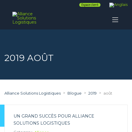
Espace client
2019 AOÛT
>
>
>
Alliance Solutions Logistiques
Blogue
2019
août
UN GRAND SUCCÈS POUR ALLIANCE
SOLUTIONS LOGISTIQUES