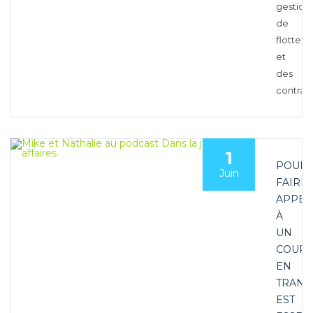
gestion
de
flotte,
et
des
contrai
1
POUR
Juin
FAIRE
APPEL
À
UN
COURT
EN
TRANS
EST