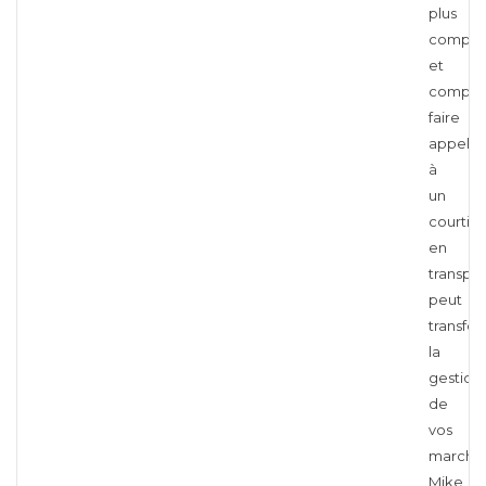
plus
comple
et
compéti
faire
appel
à
un
courtier
en
transpor
peut
transfo
la
gestion
de
vos
marchan
Mike