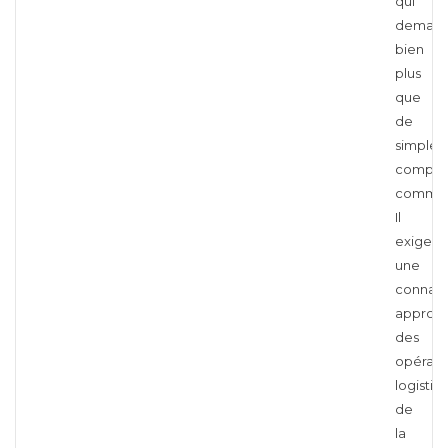
qui
deman
bien
plus
que
de
simples
compét
commerc
Il
exige
une
connais
approfo
des
opérati
logistiq
de
la