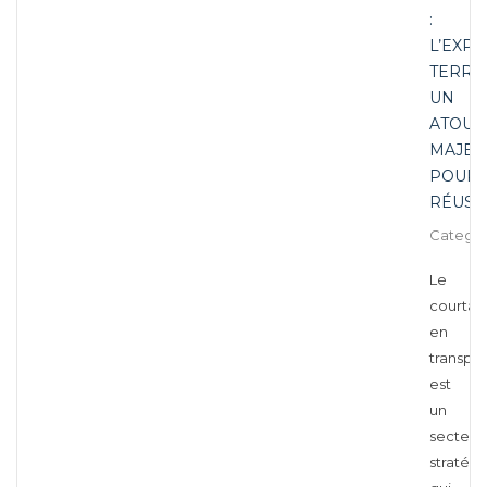
:
L’EXP
TERRAI
UN
ATOUT
MAJEU
POUR
RÉUSS
Categor
Le
courta
en
transpor
est
un
secteur
stratég