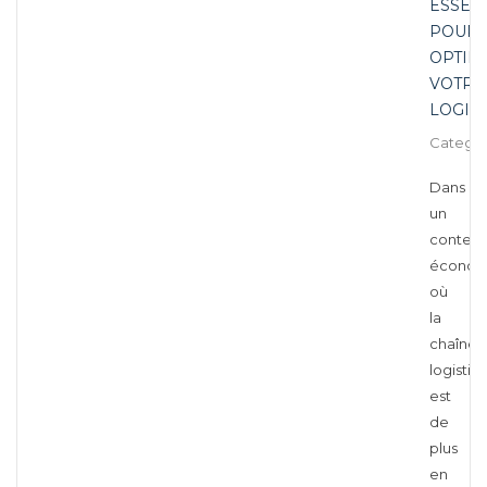
ESSEN
POUR
OPTIM
VOTRE
LOGIS
Categor
Dans
un
context
économ
où
la
chaîne
logistiq
est
de
plus
en