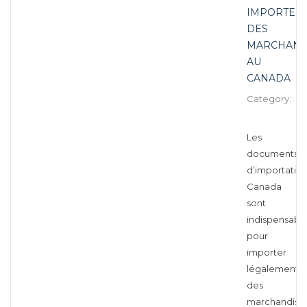
IMPORTER
DES
MARCHAND
AU
CANADA
Category:
In
tr
Les
documents
d’importatio
Canada
sont
indispensabl
pour
importer
légalement
des
marchandise