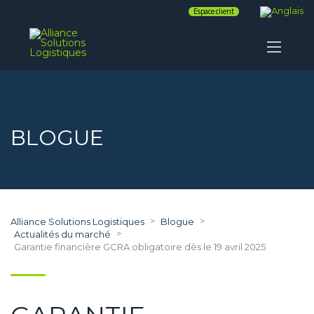
Espace client
BLOGUE
>
>
Alliance Solutions Logistiques
Blogue
>
Actualités du marché
Garantie financière GCRA obligatoire dès le 19 avril 2025