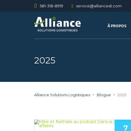
581-318-8919
service@alliancesli.com
À PROPOS
2025
>
>
Alliance Solutions Logistiques
Blogue
2025
7