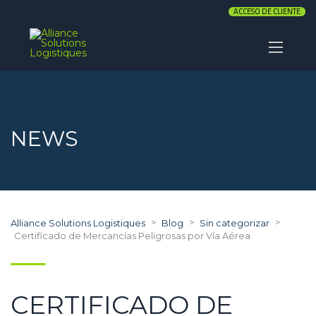
ACCESO DE CLIENTE
NEWS
>
>
>
Alliance Solutions Logistiques
Blog
Sin categorizar
Certificado de Mercancías Peligrosas por Vía Aérea
CERTIFICADO DE